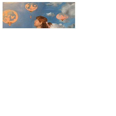
Les compagnons Huile sur toile, 97 cm par 130 cm